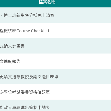
檔案名稱
碩、博士班新生學分抵免申請表
檢核表Course Checklist
簡式論文計畫書
論文進度報告
變更論文指導教授及論文題目表單
試-學位考試委員資格確認單
試-政大車輛進出管制申請表