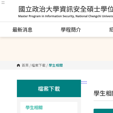
:::
跳
到
主
要
內
容
區
最新消息
學程簡介
塊
首頁
/
檔案下載
/
學生相關
:::
:::
檔案下載
學生相
學生相關