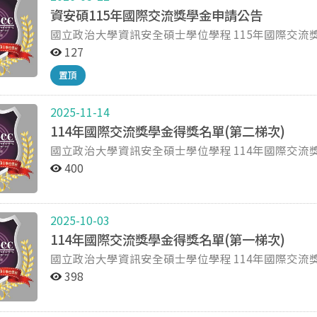
資安碩115年國際交流獎學金申請公告
國立政治大學資訊安全碩士學位學程 115年國際交流獎學金申請公告 壹、獎勵對象 限本學程在學學生申
請，不包括休學生及交換生。 每人每年以補助一次為原則。 貳、申請時間 第一梯次 115年 9月 4日(五)下
127
午五點以前繳交文件至學程辦公室 第二梯次 115年11月 6日(五)下午五點以前繳交文件至學程辦公室 參、
置頂
申請資格及繳交文件 一、申請資格 1.所稱國際交流活動，係指於115年1至12月間以學程學生身份完成以下
任一項： 出國並於國際會議中發表資訊安全主題相關論文 出國並出席當地單位辦理之資訊安全主題相關交
流活動，且於活動中擔任主持、主講、座談、或其他實際參與交流者。 2.至遲需於1
2025-11-14
申請之國際交流活動並繳交國際交流活動報告。 二、獎勵標準 出國參與國際交流活動獎學金以每人40,000
114年國際交流獎學金得獎名單(第二梯次)
元為上限，實際獎勵額度依學程委員會審查決議核給。 如申請之國際交流活動有獲得其他校內、外單
國立政治大學資訊安全碩士學位學程 114年國際交流獎學金得獎名單公告(第二梯次) 資安碩114年國際交
助或獎學金者，需於申請資料中敘明。 三、繳交文件 學生獎學金申請表 (附件一)。 國際交流活動計畫書，
流獎學金業經本學程委員會開會通過，第二梯次獲獎名單如下： 學號 姓名 113 xxx 002 黃○峻 
400
需包含學習及目的、出國行程表、交流活動議程、預期效益或心得及建議
黃○霆 113 xxx 007 龔○恬 113 xxx 014 陸○瑋
國際交流活動之議程或相關證明文件。 其他有利於審查之文件，如發表內容。 四、受獎配合事項 獎學金獲
獎者需配合辦理相關行政作業。 獎學金獲獎者需於審查結果公告後兩週內或於返國後兩週內繳交參與國際
2025-10-03
交流活動報告，並配合學程活動安排，於指定會議中分享
交。 肆、審查及公告 一、獎學金發放名額及獎勵額度依學程委員會決議核給。 二、審查結果公告於學程網
114年國際交流獎學金得獎名單(第一梯次)
站。 三、如未依期完成國際交流或與實際交流行程與申請內容不符者，經學程委員會審定得取消或酌減獎
國立政治大學資訊安全碩士學位學程 114年國際交流獎學金得獎名單公告(第一梯次) 資安碩114年國際交
流獎學金業經本學程委員會開會通過，第一梯次獲獎名單如下： 學號 姓名 113 xxx 001 楊○茹 
398