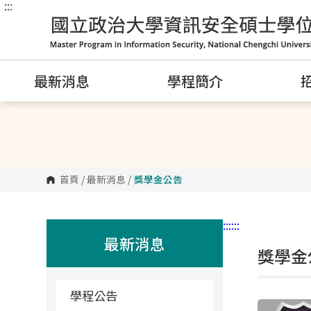
:::
跳
到
主
要
內
容
區
最新消息
學程簡介
塊
首頁
/
最新消息
/
獎學金公告
:::
:::
最新消息
獎學金
學程公告