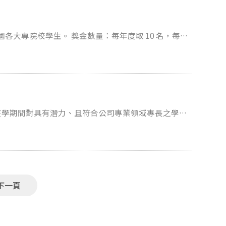
https://devco.re/blog/2025/09/08/2025-devcore-cybersecurity-scholarship-application-opens/
發6萬元、研究所碩士生每學期核發10萬元獎學金，
萬元及40萬元，畢業後更可以直接進入台電公司服
電大數據分析」、「通訊工程」、「電力交易與產業經
、「數據決策管理」、「電力電子」及「高壓工程」，
下一頁
義，歡迎洽詢台電獎學金試務處（02-2366-7333 / u442424@taipower.com.tw）