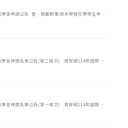
15年12月15日前完成所
位補
113 xxx 006
等。 論文接受函、邀請函、參與
；國際交流活動報告至遲需於115年12月15日前繳
學金之發給。 若有相關問題，請洽本學程辦公室 (02-29393091#62683; infosec@nccu.edu.tw)。
113 xxx 003
朱○亞 113 xxx 004 張○禎 113 xxx 005 何○軒 113 xxx 008 張○慈 113 xxx 010 謝○晞