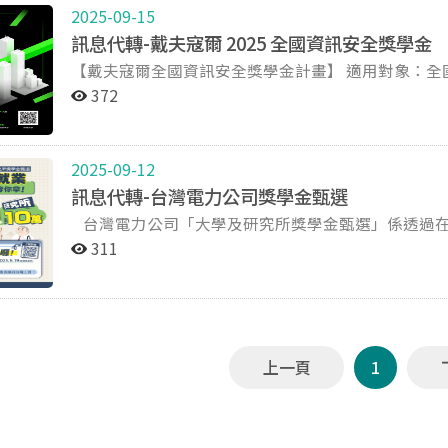
2025-09-15
訊息代轉-戴夫寇爾 2025 全國資訊安全獎學金
【戴夫寇爾全國資訊安全獎學金計畫】 適用對象：全國各大專院校學生。 獎金數量：每年度取 10 名，每名
可獲得獎學金新台幣 20,000 元整。 如報名踴躍，將視申請狀況增加名額。 收件信箱：
372
scholarship@devco.re 截止時間：2025/10/05（日）23:59 詳細申請辦法：
2025-09-12
訊息代轉-台灣電力公司獎學金甄選
台灣電力公司「大學及研究所獎學金甄選」係透過在學期間對具有潛力、且符合公司專業領域專長之學生
進行羅致及培育，經甄選合格錄取者，學士生每學期核
311
學士生及碩士生在學期間最高可領取金額，分別為24
務，發揮所長。 本次共12個甄選類科：「保健物理/放射化學」、「電網規劃分析與控制運轉」、「電
驛」、「地熱資源探勘及規劃」、「電力物聯網及配
濟」、「網路資通訊安全」、「人工智慧技術應用」
碩士班學生均可報考。 簡章連結：https://reurl.cc/kopjYL 網路報名日期：為9月1日至9月19日 如有疑
上一頁
1