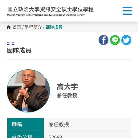
首頁
/
學程簡介
/
團隊成員
:::
:::
團隊成員
高大宇
兼任教授
職稱
兼任教授
校內分機
62683